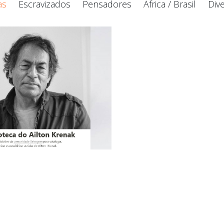
as
Escravizados
Pensadores
África / Brasil
Div